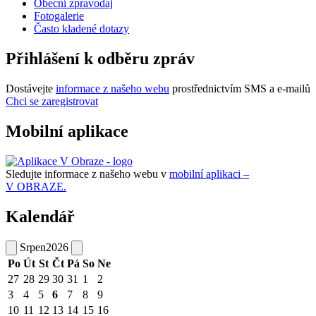
Obecní zpravodaj
Fotogalerie
Často kladené dotazy
Přihlášení k odběru zpráv
Dostávejte
informace z našeho webu
prostřednictvím SMS a e-mailů
Chci se zaregistrovat
Mobilní aplikace
Sledujte informace z našeho webu v
mobilní aplikaci –
V OBRAZE.
Kalendář
Srpen
2026
Po
Út
St
Čt
Pá
So
Ne
27
28
29
30
31
1
2
3
4
5
6
7
8
9
10
11
12
13
14
15
16