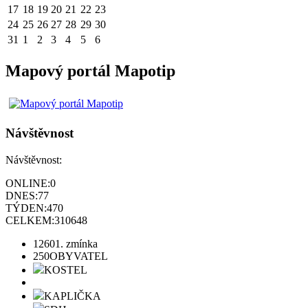
17
18
19
20
21
22
23
24
25
26
27
28
29
30
31
1
2
3
4
5
6
Mapový portál Mapotip
Návštěvnost
Návštěvnost:
ONLINE:
0
DNES:
77
TÝDEN:
470
CELKEM:
310648
1260
1. zmínka
250
OBYVATEL
KOSTEL
KAPLIČKA