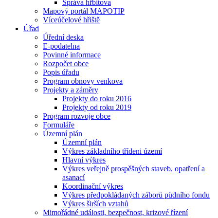
Správa hřbitova
Mapový portál MAPOTIP
Víceúčelové hřiště
Úřad
Úřední deska
E-podatelna
Povinné informace
Rozpočet obce
Popis úřadu
Program obnovy venkova
Projekty a záměry
Projekty do roku 2016
Projekty od roku 2019
Program rozvoje obce
Formuláře
Územní plán
Územní plán
Výkres základního třídeni území
Hlavní výkres
Výkres veřejně prospěšných staveb, opatření a
asanací
Koordinační výkres
Výkres předpokládaných záborů půdního fondu
Výkres širších vztahů
Mimořádné události, bezpečnost, krizové řízení