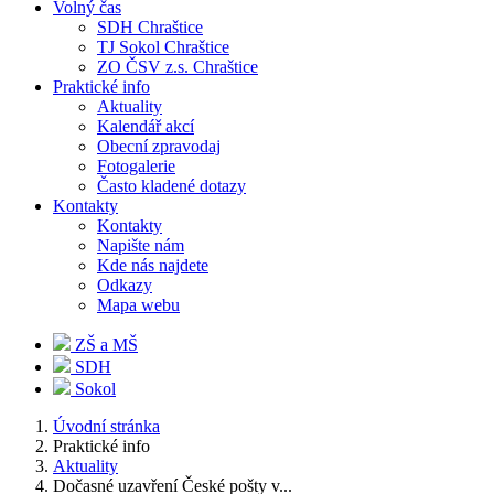
Volný čas
SDH Chraštice
TJ Sokol Chraštice
ZO ČSV z.s. Chraštice
Praktické info
Aktuality
Kalendář akcí
Obecní zpravodaj
Fotogalerie
Často kladené dotazy
Kontakty
Kontakty
Napište nám
Kde nás najdete
Odkazy
Mapa webu
ZŠ a MŠ
SDH
Sokol
Úvodní stránka
Praktické info
Aktuality
Dočasné uzavření České pošty v...