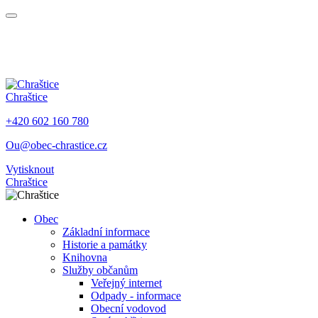
Chraštice
+420 602 160 780
Ou@obec-chrastice.cz
Vytisknout
Chraštice
Obec
Základní informace
Historie a památky
Knihovna
Služby občanům
Veřejný internet
Odpady - informace
Obecní vodovod